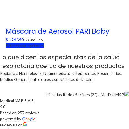
Máscara de Aerosol PARI Baby
$
196.350
IVA Incluido
Seleccionar opciones
Este
Lo que dicen los especialistas de la salud
producto
tiene
respiratoria acerca de nuestros productos
múltiples
Pediatras, Neumólogos, Neumopediatras, Terapeutas Respiratorios,
variantes.
Médico General, entre otros especialistas de la salud
Las
opciones
se
pueden
Medical M&B S.A.S.
elegir
5.0
en
Based on 257 reviews
la
powered by
G
o
o
g
l
e
página
review us on