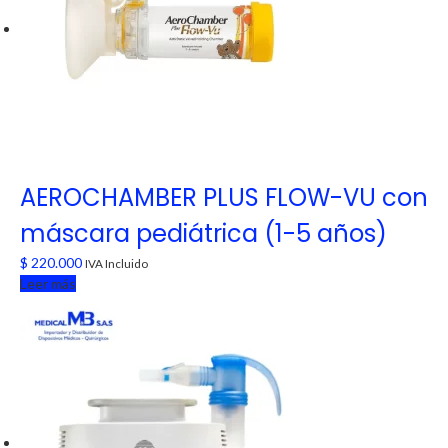
opciones
se
pueden
elegir
en
la
página
de
producto
AEROCHAMBER PLUS FLOW-VU con
máscara pediátrica (1-5 años)
$
220.000
IVA Incluido
Leer más