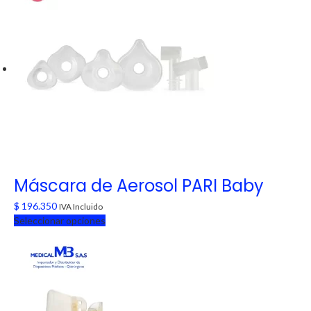
Máscara de Aerosol PARI Baby
$
196.350
IVA Incluido
Seleccionar opciones
Este
producto
tiene
múltiples
variantes.
Las