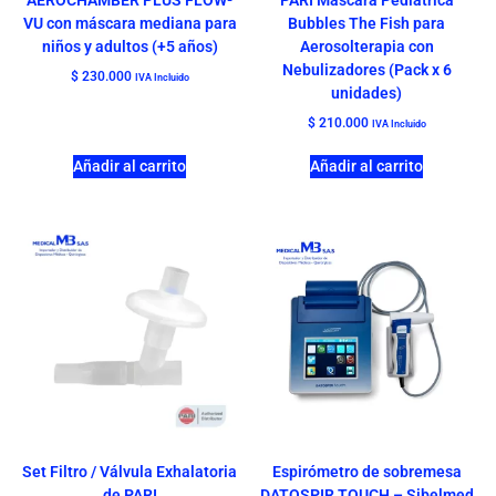
AEROCHAMBER PLUS FLOW-
PARI Máscara Pediátrica
VU con máscara mediana para
Bubbles The Fish para
niños y adultos (+5 años)
Aerosolterapia con
Nebulizadores (Pack x 6
$
230.000
IVA Incluido
unidades)
$
210.000
IVA Incluido
Añadir al carrito
Añadir al carrito
Set Filtro / Válvula Exhalatoria
Espirómetro de sobremesa
de PARI
DATOSPIR TOUCH – Sibelmed