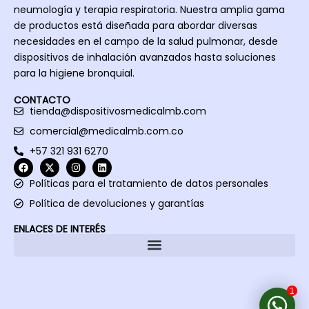
neumología y terapia respiratoria. Nuestra amplia gama
medica
ón a 5 
acerca 
de productos está diseñada para abordar diversas
mento 
años.
de los 
necesidades en el campo de la salud pulmonar, desde
llegué 
produc
dispositivos de inhalación avanzados hasta soluciones
a la vía 
tos. 
para la higiene bronquial.
aérea 
Me 
inferio
encant
CONTACTO
tienda@dispositivosmedicalmb.com
r
aron, 
la 
comercial@medicalmb.com.co
calidad 
+57 321 931 6270
y lo 
fácil 
Políticas para el tratamiento de datos personales
de 
Política de devoluciones y garantías
usar. 
ENLACES DE INTERÉS
Los 
recom
endaré 
a mis 
1
pacien