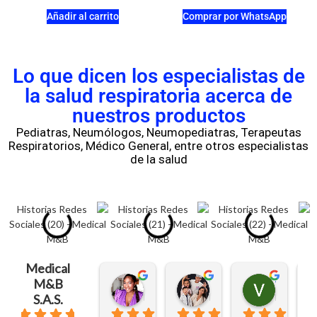
Añadir al carrito
Comprar por WhatsApp
Lo que dicen los especialistas de
la salud respiratoria acerca de
nuestros productos
Pediatras, Neumólogos, Neumopediatras, Terapeutas
Respiratorios, Médico General, entre otros especialistas
de la salud
Medical
M&B
Heidy Arriaga
Yesenia Andrade
Veronica aguilar zapata
hace 3 meses
hace 3 meses
hace 3 me
S.A.S.
5.0