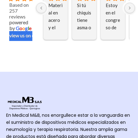
Based on
Materi
Si tú 
Estoy 
M
257
al en 
chiquis 
en el 
g
reviews
acero 
tiene 
congre
la 
powered
y el 
asma o 
so de 
i
by
G
o
o
g
l
e
medica
una 
neumo
c
review us on
mento 
afecci
logía 
a 
no 
ón 
pediát
V
queda 
pulmo
rica en 
po
impact
nar. 
Armeni
m
ado, 
Súper 
a y 
al
garant
recom
acabo 
a
izado 
endad
de 
o
que 
a está 
recibir 
más 
inhalo
una 
del 
camar
charla 
En Medical M&B, nos enorgullece estar a la vanguardia en
65% 
a, 
excele
el suministro de dispositivos médicos especializados en
del 
inversi
nte 
neumología y terapia respiratoria. Nuestra amplia gama
medica
ón a 5 
acerca 
de productos está diseñada para abordar diversas