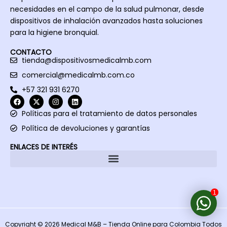
mento 
años.
de los 
necesidades en el campo de la salud pulmonar, desde
llegué 
produc
dispositivos de inhalación avanzados hasta soluciones
a la vía 
tos. 
para la higiene bronquial.
aérea 
Me 
inferio
encant
CONTACTO
tienda@dispositivosmedicalmb.com
r
aron, 
la 
comercial@medicalmb.com.co
calidad 
+57 321 931 6270
y lo 
fácil 
Políticas para el tratamiento de datos personales
de 
Política de devoluciones y garantías
usar. 
ENLACES DE INTERÉS
Los 
recom
endaré 
a mis 
1
pacien
tes
Copyright © 2026
Medical M&B – Tienda Online para Colombia
Todos