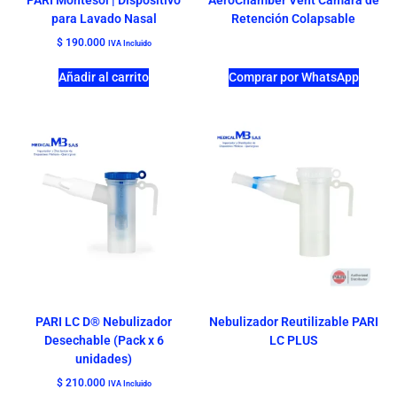
PARI Montesol | Dispositivo
AeroChamber Vent Cámara de
para Lavado Nasal
Retención Colapsable
$
190.000
IVA Incluido
Añadir al carrito
Comprar por WhatsApp
PARI LC D® Nebulizador
Nebulizador Reutilizable PARI
Desechable (Pack x 6
LC PLUS
unidades)
$
210.000
IVA Incluido