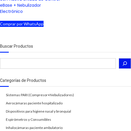
eBase + Nebulizador
Electrónico
Comprar por WhatsApp
Buscar Productos
Buscar
Categorías de Productos
Sistemas PARI (Compresor+Nebulizadores)
Aerocámaras paciente hospitalizado
Dispositivos para higiene nasal y bronquial
Espirómetros y Consumibles
Inhalocámaras paciente ambulatorio