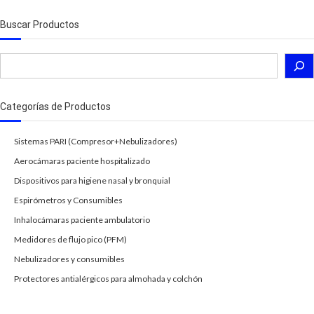
Buscar Productos
Buscar
Categorías de Productos
Sistemas PARI (Compresor+Nebulizadores)
Aerocámaras paciente hospitalizado
Dispositivos para higiene nasal y bronquial
Espirómetros y Consumibles
Inhalocámaras paciente ambulatorio
Medidores de flujo pico (PFM)
Nebulizadores y consumibles
Protectores antialérgicos para almohada y colchón