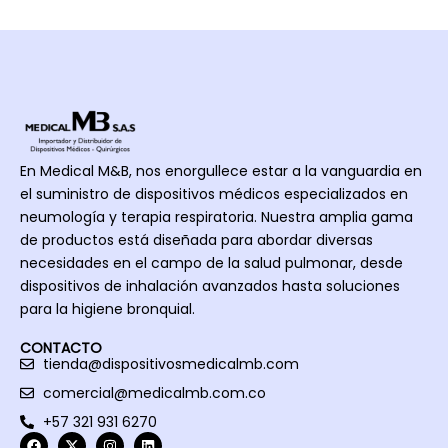
impact
nar. 
Armeni
m
ado, 
Súper 
a y 
al
garant
recom
acabo 
a
izado 
endad
de 
o
que 
a está 
recibir 
más 
inhalo
una 
del 
camar
charla 
En Medical M&B, nos enorgullece estar a la vanguardia en
65% 
a, 
excele
el suministro de dispositivos médicos especializados en
del 
inversi
nte 
neumología y terapia respiratoria. Nuestra amplia gama
medica
ón a 5 
acerca 
de productos está diseñada para abordar diversas
mento 
años.
de los 
necesidades en el campo de la salud pulmonar, desde
llegué 
produc
dispositivos de inhalación avanzados hasta soluciones
a la vía 
tos. 
para la higiene bronquial.
aérea 
Me 
inferio
encant
CONTACTO
tienda@dispositivosmedicalmb.com
r
aron, 
la 
comercial@medicalmb.com.co
calidad 
+57 321 931 6270
y lo 