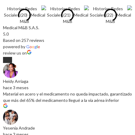
Medical M&B S.A.S.
5.0
Based on 257 reviews
powered by
G
o
o
g
l
e
review us on
Heidy Arriaga
hace 3 meses
Material en acero y el medicamento no queda impactado, garantizado
que más del 65% del medicamento llegué a la vía aérea inferior
Yesenia Andrade
hace 3 meses