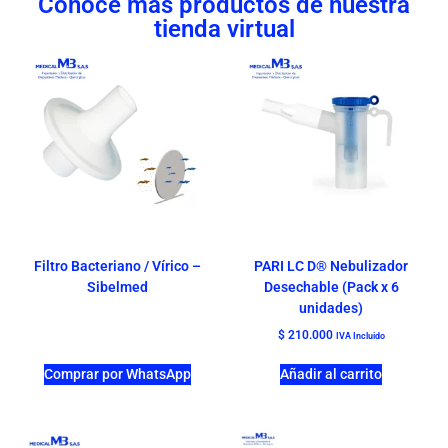
Conoce más productos de nuestra
tienda virtual
Filtro Bacteriano / Vírico –
PARI LC D® Nebulizador
Sibelmed
Desechable (Pack x 6
unidades)
$
210.000
IVA Incluido
Comprar por WhatsApp
Añadir al carrito