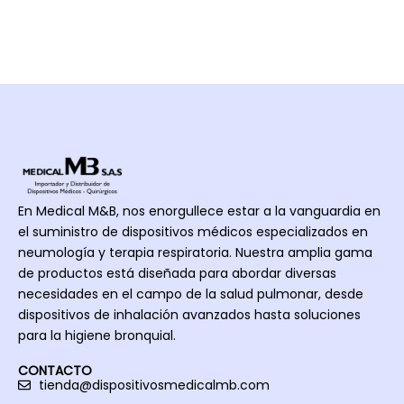
no 
ón 
pediát
V
queda 
pulmo
rica en 
po
impact
nar. 
Armeni
m
ado, 
Súper 
a y 
al
garant
recom
acabo 
a
izado 
endad
de 
o
que 
a está 
recibir 
más 
inhalo
una 
del 
camar
charla 
En Medical M&B, nos enorgullece estar a la vanguardia en
65% 
a, 
excele
el suministro de dispositivos médicos especializados en
del 
inversi
nte 
neumología y terapia respiratoria. Nuestra amplia gama
medica
ón a 5 
acerca 
de productos está diseñada para abordar diversas
mento 
años.
de los 
necesidades en el campo de la salud pulmonar, desde
llegué 
produc
dispositivos de inhalación avanzados hasta soluciones
a la vía 
tos. 
para la higiene bronquial.
aérea 
Me 
inferio
encant
CONTACTO
tienda@dispositivosmedicalmb.com
r
aron, 