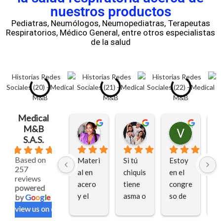
nuestros productos
Pediatras, Neumólogos, Neumopediatras, Terapeutas
Respiratorios, Médico General, entre otros especialistas
de la salud
Medical
M&B
Heidy Arriaga
Yesenia Andrade
Veronica aguilar zapata
hace 3 meses
hace 3 meses
hace 3 me
S.A.S.
5.0
Based on
Materi
Si tú 
Estoy 
M
257
al en 
chiquis 
en el 
g
reviews
acero 
tiene 
congre
la 
powered
y el 
asma o 
so de 
i
by
G
o
o
g
l
e
medica
una 
neumo
c
review us on
mento 
afecci
logía 
a 