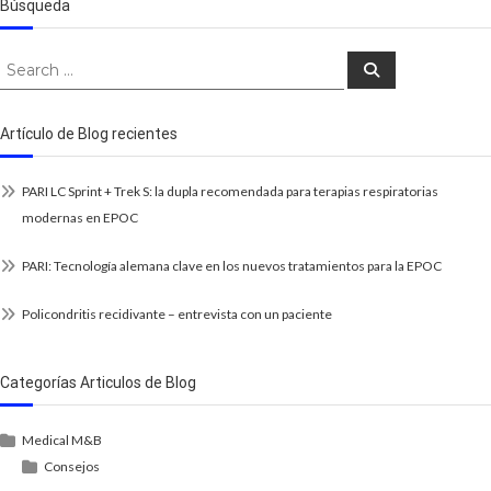
Búsqueda
Search
Search
for:
Artículo de Blog recientes
PARI LC Sprint + Trek S: la dupla recomendada para terapias respiratorias
modernas en EPOC
PARI: Tecnología alemana clave en los nuevos tratamientos para la EPOC
Policondritis recidivante – entrevista con un paciente
Categorías Articulos de Blog
Medical M&B
Consejos