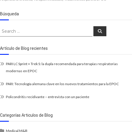
Búsqueda
Search
Search
for:
Artículo de Blog recientes
PARI LC Sprint + Trek S: la dupla recomendada para terapias respiratorias
modernas en EPOC
PARI: Tecnología alemana clave en los nuevos tratamientos para la EPOC
Policondritis recidivante – entrevista con un paciente
Categorías Articulos de Blog
Medical M&B