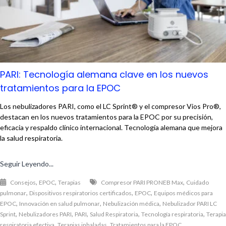
PARI: Tecnología alemana clave en los nuevos
tratamientos para la EPOC
Los nebulizadores PARI, como el LC Sprint® y el compresor Vios Pro®,
destacan en los nuevos tratamientos para la EPOC por su precisión,
eficacia y respaldo clínico internacional. Tecnología alemana que mejora
la salud respiratoria.
Seguir Leyendo...
,
,
,
Consejos
EPOC
Terapias
Compresor PARI PRONEB Max
Cuidado
,
,
,
pulmonar
Dispositivos respiratorios certificados
EPOC
Equipos médicos para
,
,
,
EPOC
Innovación en salud pulmonar
Nebulización médica
Nebulizador PARI LC
,
,
,
,
,
Sprint
Nebulizadores PARI
PARI
Salud Respiratoria
Tecnología respiratoria
Terapia
,
,
respiratoria efectiva
Terapias inhaladas
Tratamientos para la EPOC