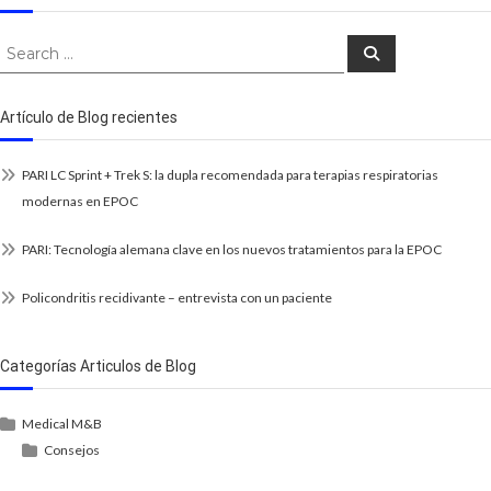
Search
Search
for:
Artículo de Blog recientes
PARI LC Sprint + Trek S: la dupla recomendada para terapias respiratorias
modernas en EPOC
PARI: Tecnología alemana clave en los nuevos tratamientos para la EPOC
Policondritis recidivante – entrevista con un paciente
Categorías Articulos de Blog
Medical M&B
Consejos