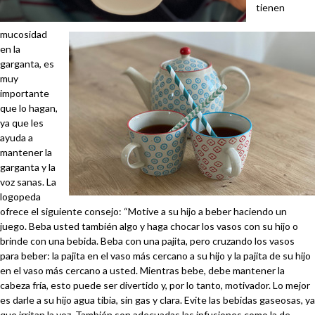
tienen
mucosidad
en la
garganta, es
muy
importante
que lo hagan,
ya que les
ayuda a
mantener la
garganta y la
voz sanas. La
logopeda
ofrece el siguiente consejo: “Motive a su hijo a beber haciendo un
juego. Beba usted también algo y haga chocar los vasos con su hijo o
brinde con una bebida. Beba con una pajita, pero cruzando los vasos
para beber: la pajita en el vaso más cercano a su hijo y la pajita de su hijo
en el vaso más cercano a usted. Mientras bebe, debe mantener la
cabeza fría, esto puede ser divertido y, por lo tanto, motivador. Lo mejor
es darle a su hijo agua tibia, sin gas y clara. Evite las bebidas gaseosas, ya
que irritan la voz. También son adecuadas las infusiones como la de