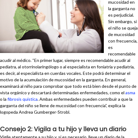
mucosidad en
la garganta no
es perjudicial.
Sin embargo, si
el niño se queja
de mucosidad
con frecuencia,
es
recomendable
acudir al médico. “En primer lugar, siempre es recomendable acudir al
pediatra, al otorrinolaringólogo o al especialista en foniatría y pediatría,
es decir, al especialista en cuerdas vocales. Este podrá determinar el
motivo de la acumulación de mucosidad en la garganta. En general,
examinará al niño para comprobar que todo está bien desde el punto de
vista orgánico y descartará determinadas enfermedades, como el
asma
o la
fibrosis quística
. Ambas enfermedades pueden contribuir a que la
garganta del niño se llene de mucosidad con frecuencia”, explica la
logopeda Andrea Gumberger-Strobl.
Consejo 2: Vigila a tu hijo y lleva un diario
Vigile atentamente a su hijo y, si es necesario, lleve un diario de la