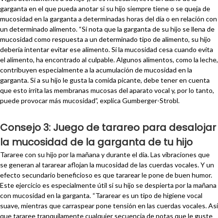
garganta en el que pueda anotar si su hijo siempre tiene o se queja de
mucosidad en la garganta a determinadas horas del día o en relación con
un determinado alimento. “Si nota que la garganta de su hijo se llena de
mucosidad como respuesta a un determinado tipo de alimento, su hijo
debería intentar evitar ese alimento. Si la mucosidad cesa cuando evita
el alimento, ha encontrado al culpable. Algunos alimentos, como la leche,
contribuyen especialmente a la acumulación de mucosidad en la
garganta. Si a su hijo le gusta la comida picante, debe tener en cuenta
que esto irrita las membranas mucosas del aparato vocal y, por lo tanto,
puede provocar más mucosidad”, explica Gumberger-Strobl.
Consejo 3: Juego de tarareo para desalojar
la mucosidad de la garganta de tu hijo
Tararee con su hijo por la mañana y durante el día. Las vibraciones que
se generan al tararear aflojan la mucosidad de las cuerdas vocales. Y un
efecto secundario beneficioso es que tararear le pone de buen humor.
Este ejercicio es especialmente útil si su hijo se despierta por la mañana
con mucosidad en la garganta. “Tararear es un tipo de higiene vocal
suave, mientras que carraspear pone tensión en las cuerdas vocales. Así
que tararee tranquilamente cualquier secuencia de notas que le guste