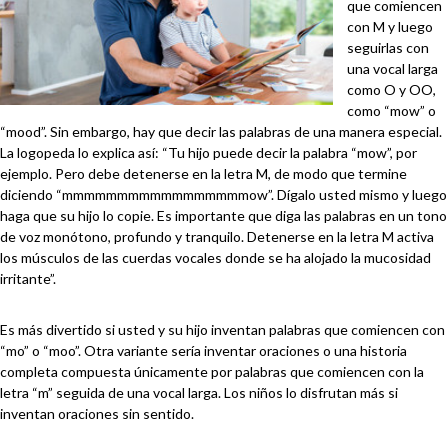
que comiencen
con M y luego
seguirlas con
una vocal larga
como O y OO,
como “mow” o
“mood”. Sin embargo, hay que decir las palabras de una manera especial.
La logopeda lo explica así: “Tu hijo puede decir la palabra “mow”, por
ejemplo. Pero debe detenerse en la letra M, de modo que termine
diciendo “mmmmmmmmmmmmmmmmmow”. Dígalo usted mismo y luego
haga que su hijo lo copie. Es importante que diga las palabras en un tono
de voz monótono, profundo y tranquilo. Detenerse en la letra M activa
los músculos de las cuerdas vocales donde se ha alojado la mucosidad
irritante”.
Es más divertido si usted y su hijo inventan palabras que comiencen con
“mo” o “moo”. Otra variante sería inventar oraciones o una historia
completa compuesta únicamente por palabras que comiencen con la
letra “m” seguida de una vocal larga. Los niños lo disfrutan más si
inventan oraciones sin sentido.