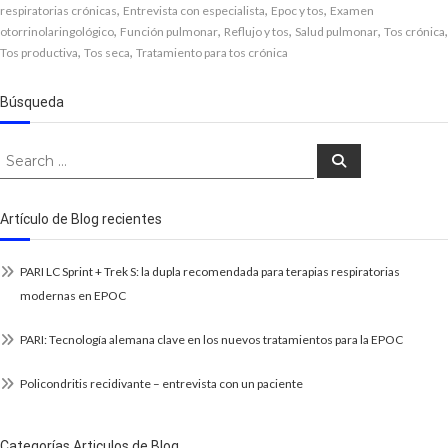
,
,
,
respiratorias crónicas
Entrevista con especialista
Epoc y tos
Examen
,
,
,
,
,
otorrinolaringológico
Función pulmonar
Reflujo y tos
Salud pulmonar
Tos crónica
,
,
Tos productiva
Tos seca
Tratamiento para tos crónica
Búsqueda
Search
Search
for:
Artículo de Blog recientes
PARI LC Sprint + Trek S: la dupla recomendada para terapias respiratorias
modernas en EPOC
PARI: Tecnología alemana clave en los nuevos tratamientos para la EPOC
Policondritis recidivante – entrevista con un paciente
Categorías Articulos de Blog