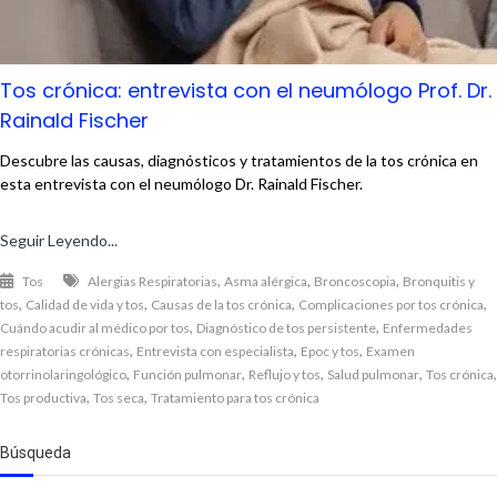
Tos crónica: entrevista con el neumólogo Prof. Dr.
Rainald Fischer
Descubre las causas, diagnósticos y tratamientos de la tos crónica en
esta entrevista con el neumólogo Dr. Rainald Fischer.
Seguir Leyendo...
,
,
,
Tos
Alergias Respiratorias
Asma alérgica
Broncoscopia
Bronquitis y
,
,
,
,
tos
Calidad de vida y tos
Causas de la tos crónica
Complicaciones por tos crónica
,
,
Cuándo acudir al médico por tos
Diagnóstico de tos persistente
Enfermedades
,
,
,
respiratorias crónicas
Entrevista con especialista
Epoc y tos
Examen
,
,
,
,
,
otorrinolaringológico
Función pulmonar
Reflujo y tos
Salud pulmonar
Tos crónica
,
,
Tos productiva
Tos seca
Tratamiento para tos crónica
Búsqueda