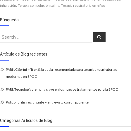
,
,
inhalación
Terapia con solución salina
Terapia respiratoria en niños
Búsqueda
Search
Search
for:
Artículo de Blog recientes
PARI LC Sprint + Trek S: la dupla recomendada para terapias respiratorias
modernas en EPOC
PARI: Tecnología alemana clave en los nuevos tratamientos para la EPOC
Policondritis recidivante – entrevista con un paciente
Categorías Articulos de Blog