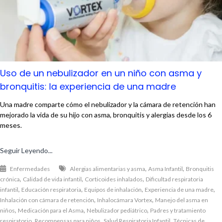
Uso de un nebulizador en un niño con asma y
bronquitis: la experiencia de una madre
Una madre comparte cómo el nebulizador y la cámara de retención han
mejorado la vida de su hijo con asma, bronquitis y alergias desde los 6
meses.
Seguir Leyendo...
,
,
Enfermedades
Alergias alimentarias y asma
Asma Infantil
Bronquitis
,
,
,
crónica
Calidad de vida infantil
Corticoides inhalados
Dificultad respiratoria
,
,
,
,
infantil
Educación respiratoria
Equipos de inhalación
Experiencia de una madre
,
,
Inhalación con cámara de retención
Inhalocámara Vortex
Manejo del asma en
,
,
,
niños
Medicación para el Asma
Nebulizador pediátrico
Padres y tratamiento
,
,
,
respiratorio
Recompensas para niños
Salud Respiratoria Infantil
Técnicas de