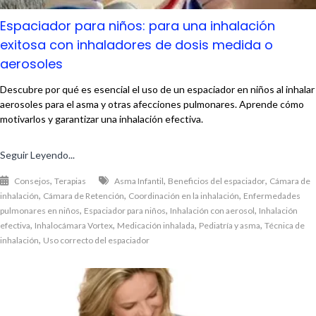
Espaciador para niños: para una inhalación
exitosa con inhaladores de dosis medida o
aerosoles
Descubre por qué es esencial el uso de un espaciador en niños al inhalar
aerosoles para el asma y otras afecciones pulmonares. Aprende cómo
motivarlos y garantizar una inhalación efectiva.
Seguir Leyendo...
,
,
,
Consejos
Terapias
Asma Infantil
Beneficios del espaciador
Cámara de
,
,
,
inhalación
Cámara de Retención
Coordinación en la inhalación
Enfermedades
,
,
,
pulmonares en niños
Espaciador para niños
Inhalación con aerosol
Inhalación
,
,
,
,
efectiva
Inhalocámara Vortex
Medicación inhalada
Pediatría y asma
Técnica de
,
inhalación
Uso correcto del espaciador