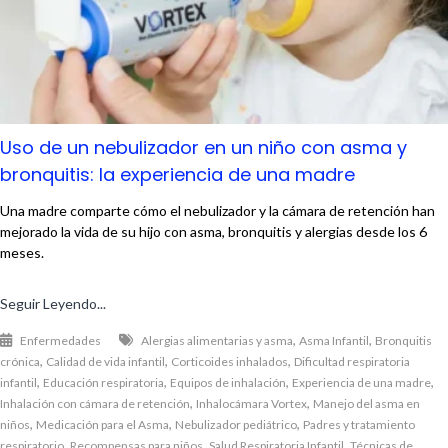
Uso de un nebulizador en un niño con asma y
bronquitis: la experiencia de una madre
Una madre comparte cómo el nebulizador y la cámara de retención han
mejorado la vida de su hijo con asma, bronquitis y alergias desde los 6
meses.
Seguir Leyendo...
,
,
Enfermedades
Alergias alimentarias y asma
Asma Infantil
Bronquitis
,
,
,
crónica
Calidad de vida infantil
Corticoides inhalados
Dificultad respiratoria
,
,
,
,
infantil
Educación respiratoria
Equipos de inhalación
Experiencia de una madre
,
,
Inhalación con cámara de retención
Inhalocámara Vortex
Manejo del asma en
,
,
,
niños
Medicación para el Asma
Nebulizador pediátrico
Padres y tratamiento
,
,
,
respiratorio
Recompensas para niños
Salud Respiratoria Infantil
Técnicas de