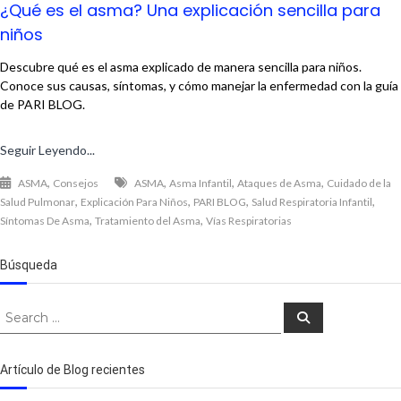
¿Qué es el asma? Una explicación sencilla para
niños
Descubre qué es el asma explicado de manera sencilla para niños.
Conoce sus causas, síntomas, y cómo manejar la enfermedad con la guía
de PARI BLOG.
Seguir Leyendo...
,
,
,
,
ASMA
Consejos
ASMA
Asma Infantil
Ataques de Asma
Cuidado de la
,
,
,
,
Salud Pulmonar
Explicación Para Niños
PARI BLOG
Salud Respiratoria Infantil
,
,
Síntomas De Asma
Tratamiento del Asma
Vías Respiratorias
Búsqueda
Search
Search
for:
Artículo de Blog recientes