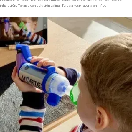
,
,
inhalación
Terapia con solución salina
Terapia respiratoria en niños