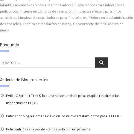
,
,
infantil
Enseñar a los niños a usar inhaladores
Espaciadores para inhaladores
,
,
pediátricos
Higiene en cámaras de retención
Inhalación efectiva para niños
,
,
asmáticos
Limpieza de espaciadores para inhaladores
Mejora en la administración
,
,
de aerosoles
Técnica de inhalación en niños
Uso correcto de inhaladores en
niños
Búsqueda
Search
Search
for:
Artículo de Blog recientes
PARI LC Sprint + Trek S: la dupla recomendada para terapias respiratorias
modernas en EPOC
PARI: Tecnología alemana clave en los nuevos tratamientos para la EPOC
Policondritis recidivante – entrevista con un paciente