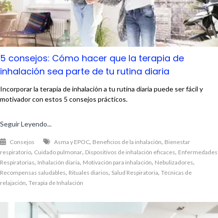
5 consejos: Cómo hacer que la terapia de
inhalación sea parte de tu rutina diaria
Incorporar la terapia de inhalación a tu rutina diaria puede ser fácil y
motivador con estos 5 consejos prácticos.
Seguir Leyendo...
,
,
Consejos
Asma y EPOC
Beneficios de la inhalación
Bienestar
,
,
,
respiratorio
Cuidado pulmonar
Dispositivos de inhalación eficaces
Enfermedades
,
,
,
,
Respiratorias
Inhalación diaria
Motivación para inhalación
Nebulizadores
,
,
,
Recompensas saludables
Rituales diarios
Salud Respiratoria
Técnicas de
,
relajación
Terapia de Inhalación