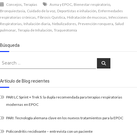
,
,
,
Consejos
Terapias
Asma y EPOC
Bienestar respiratorio
,
,
,
Bronquiectasia
Cuidado de la voz
Deportistas e inhalación
Enfermedades
,
,
,
respiratorias crónicas
Fibrosis Quística
Hidratación de mucosas
Infecciones
,
,
,
,
Respiratorias
Inhalación diaria
Nebulizadores
Prevención ronquera
Salud
,
,
pulmonar
Terapia de Inhalación
Traqueotomía
Búsqueda
Search
Search
for:
Artículo de Blog recientes
PARI LC Sprint + Trek S: la dupla recomendada para terapias respiratorias
modernas en EPOC
PARI: Tecnología alemana clave en los nuevos tratamientos para la EPOC
Policondritis recidivante – entrevista con un paciente