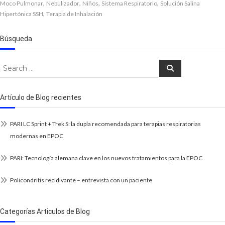
,
,
,
,
Moco Pulmonar
Nebulizador
Niños
Sistema Respiratorio
Solución Salina
,
Hipertónica SSH
Terapia de Inhalación
Búsqueda
Search
Search
for:
Artículo de Blog recientes
PARI LC Sprint + Trek S: la dupla recomendada para terapias respiratorias
modernas en EPOC
PARI: Tecnología alemana clave en los nuevos tratamientos para la EPOC
Policondritis recidivante – entrevista con un paciente
Categorías Articulos de Blog