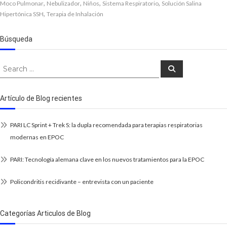
,
,
,
,
Moco Pulmonar
Nebulizador
Niños
Sistema Respiratorio
Solución Salina
,
Hipertónica SSH
Terapia de Inhalación
Búsqueda
Search
Search
for:
Artículo de Blog recientes
PARI LC Sprint + Trek S: la dupla recomendada para terapias respiratorias
modernas en EPOC
PARI: Tecnología alemana clave en los nuevos tratamientos para la EPOC
Policondritis recidivante – entrevista con un paciente
Categorías Articulos de Blog