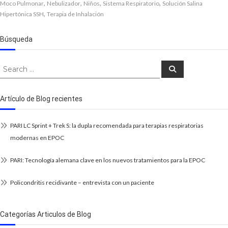
,
,
,
,
Moco Pulmonar
Nebulizador
Niños
Sistema Respiratorio
Solución Salina
,
Hipertónica SSH
Terapia de Inhalación
Búsqueda
Search
Search
for:
Artículo de Blog recientes
PARI LC Sprint + Trek S: la dupla recomendada para terapias respiratorias
modernas en EPOC
PARI: Tecnología alemana clave en los nuevos tratamientos para la EPOC
Policondritis recidivante – entrevista con un paciente
Categorías Articulos de Blog