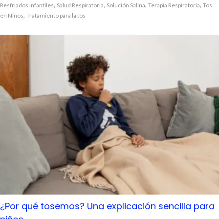
,
,
,
,
Resfriados infantiles
Salud Respiratoria
Solución Salina
Terapia Respiratoria
Tos
,
en Niños
Tratamiento para la tos
¿Por qué tosemos? Una explicación sencilla para