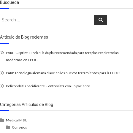
Búsqueda
Search
Search
for:
Artículo de Blog recientes
PARI LC Sprint + Trek S: la dupla recomendada para terapias respiratorias
modernas en EPOC
PARI: Tecnología alemana clave en los nuevos tratamientos para la EPOC
Policondritis recidivante – entrevista con un paciente
Categorías Articulos de Blog
Medical M&B
Consejos