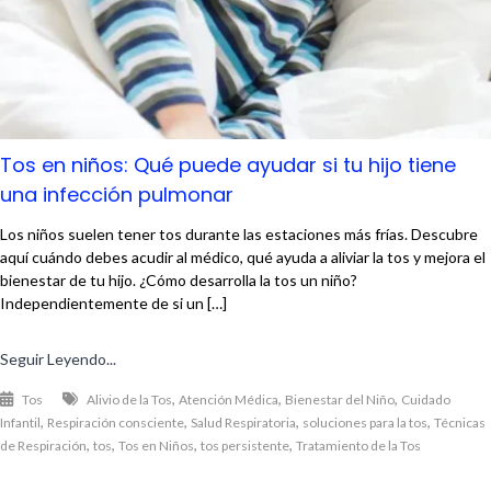
Tos en niños: Qué puede ayudar si tu hijo tiene
una infección pulmonar
Los niños suelen tener tos durante las estaciones más frías. Descubre
aquí cuándo debes acudir al médico, qué ayuda a aliviar la tos y mejora el
bienestar de tu hijo. ¿Cómo desarrolla la tos un niño?
Independientemente de si un […]
Seguir Leyendo...
,
,
,
Tos
Alivio de la Tos
Atención Médica
Bienestar del Niño
Cuidado
,
,
,
,
Infantil
Respiración consciente
Salud Respiratoria
soluciones para la tos
Técnicas
,
,
,
,
de Respiración
tos
Tos en Niños
tos persistente
Tratamiento de la Tos